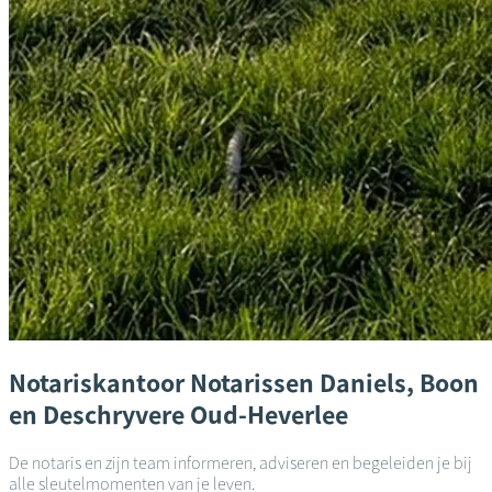
Notariskantoor
Notarissen Daniels, Boon
en Deschryvere
Oud-Heverlee
De notaris en zijn team informeren, adviseren en begeleiden je bij
alle sleutelmomenten van je leven.