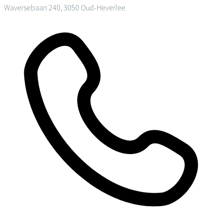
Waversebaan 240, 3050 Oud-Heverlee